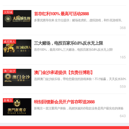
屏蔽栅沟槽 MOSFET
中低压沟槽 MOSFET
IGBT 单管
IGBT 模块
SiC MOSFET
SiC 肖特基二极管
应用领域