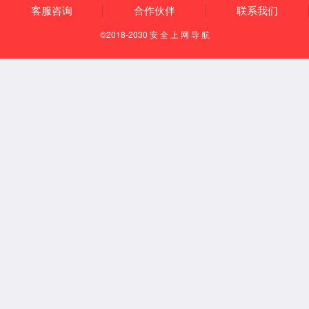
消费类
工业类