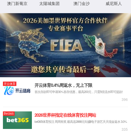
产品中心
功率器件
+ Si MOSFET
+ IGBT
+ SiC
+ 封装信息
+ HV MOSFET（＞500V）
超结 MOSFET
平面 MOSFET
+ LV MOSFET（≤250V）